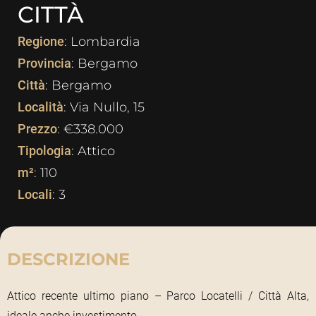
CITTÀ
Regione
: Lombardia
Provincia
: Bergamo
Città
: Bergamo
Località
: Via Nullo, 15
Prezzo
: €338.000
Tipologia
: Attico
m²
: 110
Locali
: 3
DESCRIZIONE
Attico recente ultimo piano – Parco Locatelli / Città Alta,
ideale anche investimento