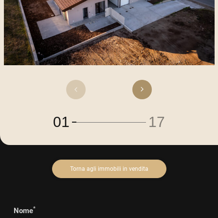
01
17
Torna agli immobili in vendita
*
Nome