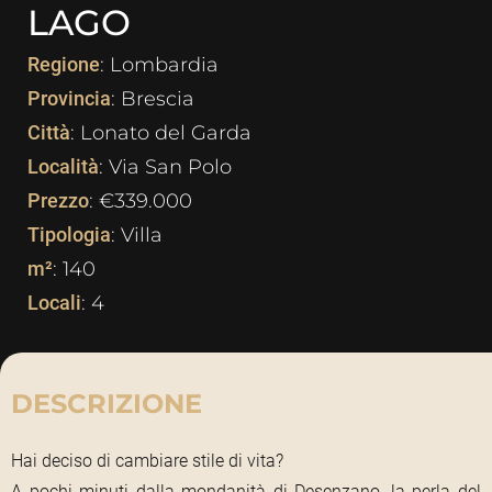
LAGO
Regione
: Lombardia
Provincia
: Brescia
Città
: Lonato del Garda
Località
: Via San Polo
Prezzo
: €339.000
Tipologia
: Villa
m²
: 140
Locali
: 4
DESCRIZIONE
Hai deciso di cambiare stile di vita?
A pochi minuti dalla mondanità di Desenzano, la perla del